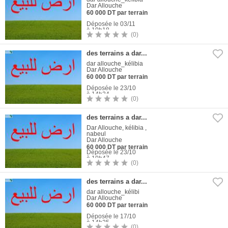
Dar Allouche
60 000 DT par terrain
Déposée le 03/11
à 10h18
(0)
1
Photo
des terrains a dar...
dar allouche_kélibia
Dar Allouche
60 000 DT par terrain
Déposée le 23/10
à 14h24
(0)
1
Photo
des terrains a dar...
Dar Allouche, kélibia ,
nabeul
Dar Allouche
60 000 DT par terrain
Déposée le 23/10
à 10h47
(0)
1
Photo
des terrains a dar...
dar allouche_kélibi
Dar Allouche
60 000 DT par terrain
Déposée le 17/10
à 14h25
(0)