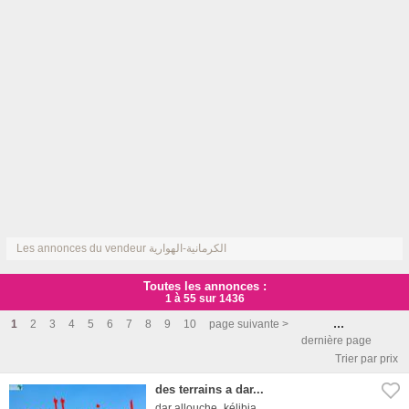
Les annonces du vendeur الكرمانية-الهوارية
Toutes les annonces :
1 à 55 sur 1436
...
1
2
3
4
5
6
7
8
9
10
page suivante >
dernière page
Trier par prix
des terrains a dar...
dar allouche_kélibia