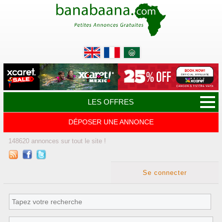
LES OFFRES
DÉPOSER UNE ANNONCE
148620
annonces
sur tout le site !
Se connecter