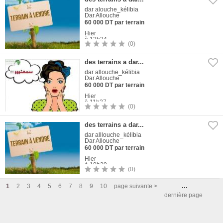
dar alouche_kélibia
Dar Allouche
60 000 DT par terrain
Hier
à 12h24
(0)
1
Photo
des terrains a dar...
dar allouche_kélibia
Dar Allouche
60 000 DT par terrain
Hier
à 11h27
(0)
1
Photo
des terrains a dar...
dar alllouche_kélibia
Dar Allouche
60 000 DT par terrain
Hier
à 10h29
(0)
1
Photo
...
1
2
3
4
5
6
7
8
9
10
page suivante >
dernière page