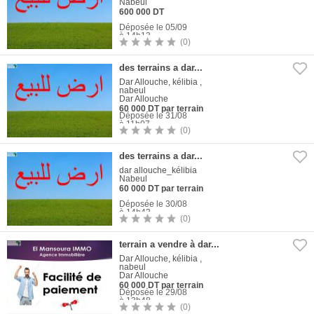
Nabeul
600 000 DT
Déposée le 05/09
à 14h13
(0)
1
Photo
des terrains a dar...
Dar Allouche, kélibia ,
nabeul
Dar Allouche
60 000 DT par terrain
Déposée le 31/08
à 11h07
(0)
1
Photo
des terrains a dar...
dar allouche_kélibia
Nabeul
60 000 DT par terrain
Déposée le 30/08
à 14h43
(0)
1
Photo
terrain a vendre à dar...
Dar Allouche, kélibia ,
nabeul
Dar Allouche
60 000 DT par terrain
Déposée le 29/08
à 13h48
(0)