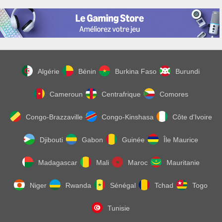
Algérie
Bénin
Burkina Faso
Burundi
Cameroun
Centrafrique
Comores
Congo-Brazzaville
Congo-Kinshasa
Côte d'Ivoire
Djibouti
Gabon
Guinée
Île Maurice
Madagascar
Mali
Maroc
Mauritanie
Niger
Rwanda
Sénégal
Tchad
Togo
Tunisie