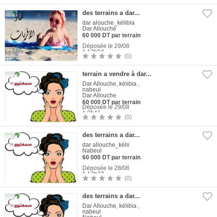
1
Photo
des terrains a dar...
dar alouche_kélibia
Dar Allouche
60 000 DT par terrain
Déposée le 29/08
à 12h04
(0)
1
Photo
terrain a vendre à dar...
Dar Allouche, kélibia ,
nabeul
Dar Allouche
60 000 DT par terrain
Déposée le 29/08
à 9h41
(0)
1
Photo
des terrains a dar...
dar allouche_kélii
Nabeul
60 000 DT par terrain
Déposée le 28/08
à 13h23
(0)
1
Photo
des terrains a dar...
Dar Allouche, kélibia ,
nabeul