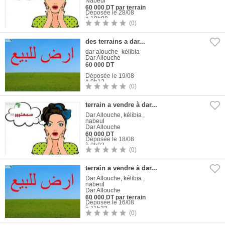
Nabeul
60 000 DT par terrain
Déposée le 28/08
à 10h08
(0)
1
Photo
des terrains a dar...
dar alouche_kélibia
Dar Allouche
60 000 DT
Déposée le 19/08
à 9h13
(0)
1
Photo
terrain a vendre à dar...
Dar Allouche, kélibia ,
nabeul
Dar Allouche
60 000 DT
Déposée le 18/08
à 9h03
(0)
1
Photo
terrain a vendre à dar...
Dar Allouche, kélibia ,
nabeul
Dar Allouche
60 000 DT par terrain
Déposée le 16/08
à 11h22
(0)
1
Photo