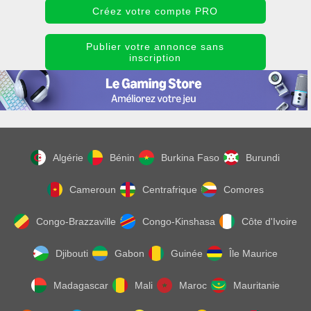
Créez votre compte PRO
Publier votre annonce sans
inscription
Algérie
Bénin
Burkina Faso
Burundi
Cameroun
Centrafrique
Comores
Congo-Brazzaville
Congo-Kinshasa
Côte d'Ivoire
Djibouti
Gabon
Guinée
Île Maurice
Madagascar
Mali
Maroc
Mauritanie