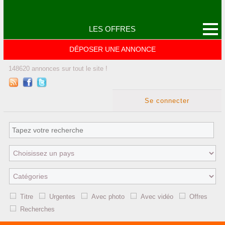
LES OFFRES
DÉPOSER UNE ANNONCE
148620
annonces
sur tout le site !
Se connecter
Titre
Urgentes
Avec photo
Avec vidéo
Offres
Recherches