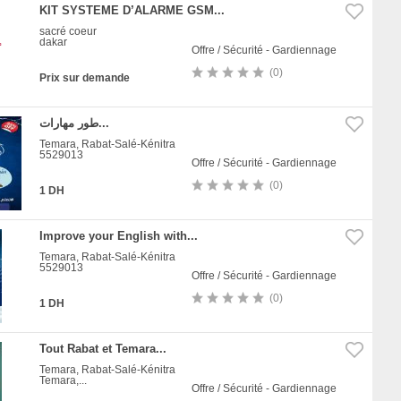
KIT SYSTEME D’ALARME GSM...
sacré coeur
dakar
Offre / Sécurité - Gardiennage
(0)
Prix sur demande
طور مهارات...
Temara, Rabat-Salé-Kénitra
5529013
Offre / Sécurité - Gardiennage
(0)
1 DH
Improve your English with...
Temara, Rabat-Salé-Kénitra
5529013
Offre / Sécurité - Gardiennage
(0)
1 DH
Tout Rabat et Temara...
Temara, Rabat-Salé-Kénitra
Temara,...
Offre / Sécurité - Gardiennage