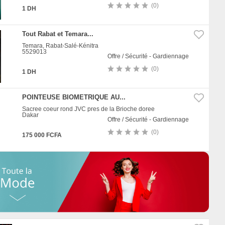
(0)
1 DH
Tout Rabat et Temara...
Temara, Rabat-Salé-Kénitra
5529013
Offre / Sécurité - Gardiennage
(0)
1 DH
POINTEUSE BIOMETRIQUE AU...
Sacree coeur rond JVC pres de la Brioche doree
Dakar
Offre / Sécurité - Gardiennage
(0)
175 000 FCFA