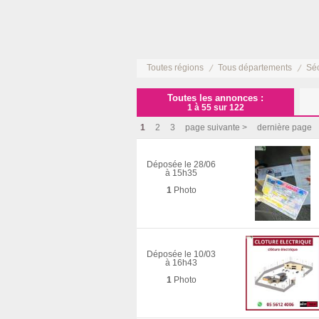
Toutes régions
Tous départements
Séc
Toutes les annonces :
1 à 55 sur 122
1
2
3
page suivante >
dernière page
Déposée le 28/06
à 15h35
1
Photo
Déposée le 10/03
à 16h43
1
Photo