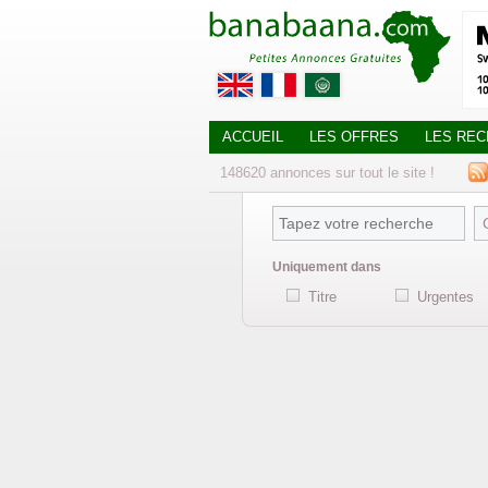
ACCUEIL
LES OFFRES
LES RE
148620
annonces
sur tout le site !
Uniquement dans
Titre
Urgentes