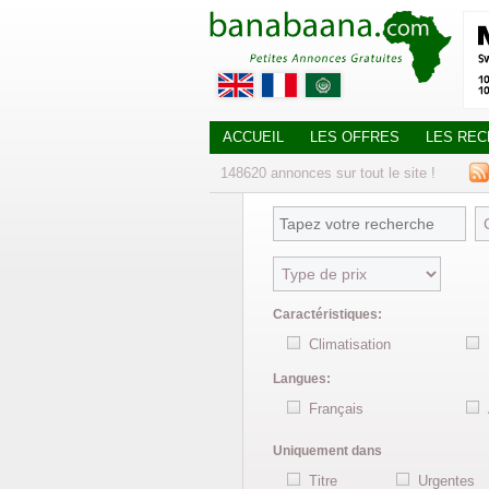
ACCUEIL
LES OFFRES
LES RE
148620
annonces
sur tout le site !
Caractéristiques:
Climatisation
Langues:
Français
Uniquement dans
Titre
Urgentes