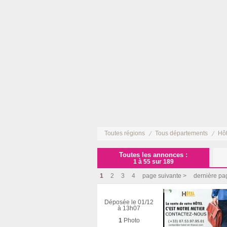
Toutes régions
Tous départements
Hôt
Toutes les annonces :
1 à 55 sur 189
1
2
3
4
page suivante >
dernière pa
Déposée le 01/12
à 13h07
1
Photo