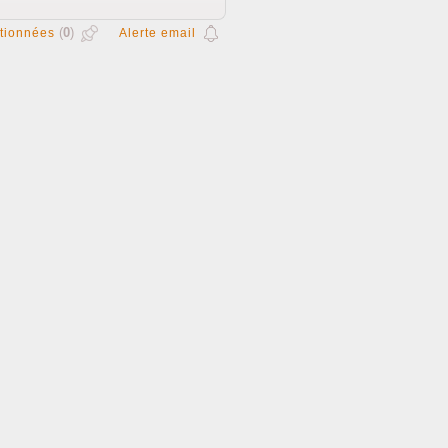
(
0
)
tionnées
Alerte email