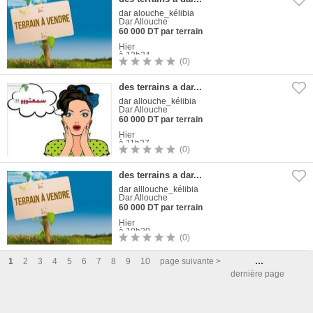
dar alouche_kélibia
Dar Allouche
60 000 DT par terrain
Hier
à 12h24
(0)
1
Photo
des terrains a dar...
dar allouche_kélibia
Dar Allouche
60 000 DT par terrain
Hier
à 11h27
(0)
1
Photo
des terrains a dar...
dar alllouche_kélibia
Dar Allouche
60 000 DT par terrain
Hier
à 10h29
(0)
1
Photo
...
1
2
3
4
5
6
7
8
9
10
page suivante >
dernière page