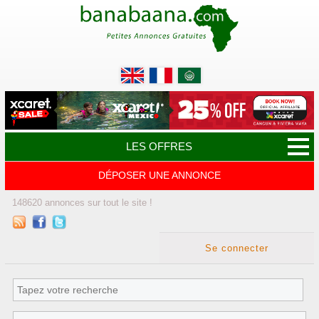
LES OFFRES
DÉPOSER UNE ANNONCE
148620
annonces
sur tout le site !
Se connecter