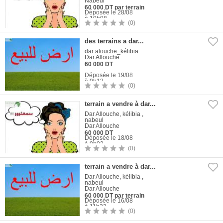
Nabeul
60 000 DT par terrain
Déposée le 28/08
à 10h08
(0)
1
Photo
des terrains a dar...
dar alouche_kélibia
Dar Allouche
60 000 DT
Déposée le 19/08
à 9h13
(0)
1
Photo
terrain a vendre à dar...
Dar Allouche, kélibia ,
nabeul
Dar Allouche
60 000 DT
Déposée le 18/08
à 9h03
(0)
1
Photo
terrain a vendre à dar...
Dar Allouche, kélibia ,
nabeul
Dar Allouche
60 000 DT par terrain
Déposée le 16/08
à 11h22
(0)
1
Photo