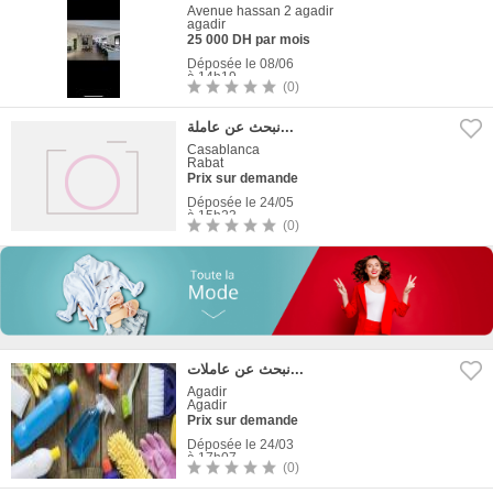
Avenue hassan 2 agadir
agadir
25 000 DH par mois
Déposée le 08/06
à 14h19
(0)
5
Photos
نبحث عن عاملة...
Casablanca
Rabat
Prix sur demande
Déposée le 24/05
à 15h23
(0)
0
Photo
نبحث عن عاملات...
Agadir
Agadir
Prix sur demande
Déposée le 24/03
à 17h07
(0)
1
Photo