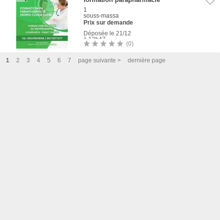
1
souss-massa
Prix sur demande
Déposée le 21/12
à 13h47
(0)
1
Photo
1
2
3
4
5
6
7
page suivante >
dernière page