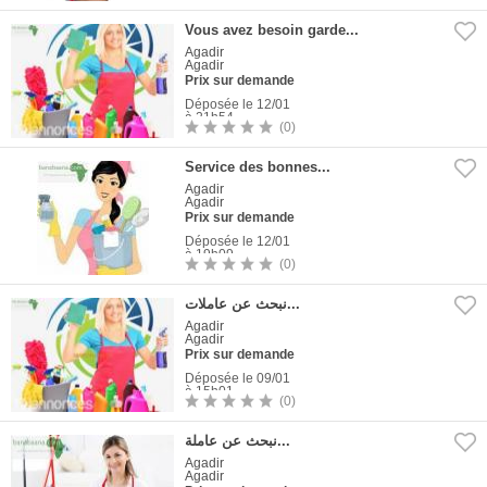
1
Photo
Vous avez besoin garde...
Agadir
Agadir
Prix sur demande
Déposée le 12/01
à 21h54
(0)
1
Photo
Service des bonnes...
Agadir
Agadir
Prix sur demande
Déposée le 12/01
à 19h09
(0)
1
Photo
نبحث عن عاملات...
Agadir
Agadir
Prix sur demande
Déposée le 09/01
à 15h01
(0)
1
Photo
نبحث عن عاملة...
Agadir
Agadir