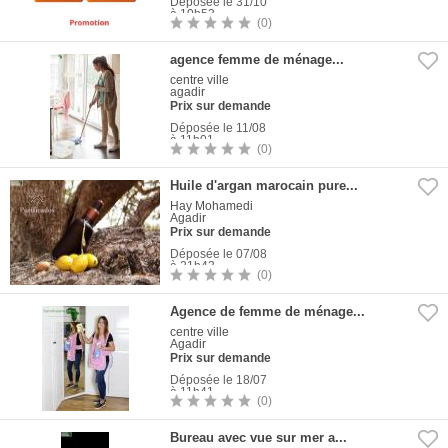
Déposée le 31/10
à 10h53
(0)
5
Photos
agence femme de ménage...
centre ville
agadir
Prix sur demande
Déposée le 11/08
à 11h01
(0)
1
Photo
Huile d'argan marocain pure...
Hay Mohamedi
Agadir
Prix sur demande
Déposée le 07/08
à 21h43
(0)
3
Photos
Agence de femme de ménage...
centre ville
Agadir
Prix sur demande
Déposée le 18/07
à 11h41
(0)
1
Photo
Bureau avec vue sur mer a...