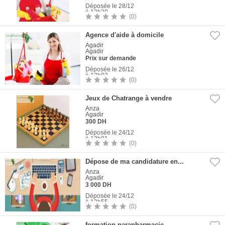
Déposée le 28/12
à 13h30
(0)
1
Photo
Agence d'aide à domicile
Agadir
Agadir
Prix sur demande
Déposée le 26/12
à 13h03
(0)
1
Photo
Jeux de Chatrange à vendre
Anza
Agadir
300 DH
Déposée le 24/12
à 13h01
(0)
1
Photo
Dépose de ma candidature en...
Anza
Agadir
3 000 DH
Déposée le 24/12
à 12h55
(0)
1
Photo
formation parapharmacie