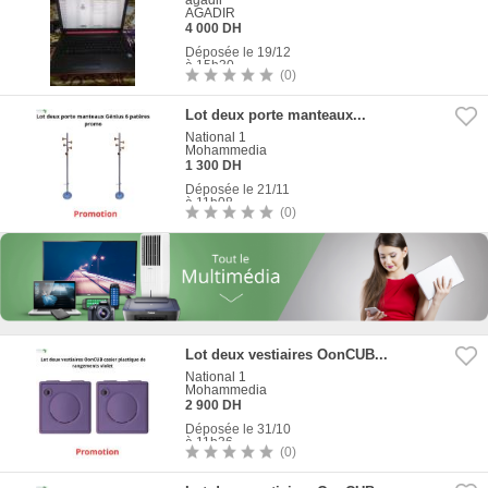
agadir
AGADIR
4 000 DH
Déposée le 19/12
à 15h30
(0)
5
Photos
Lot deux porte manteaux...
National 1
Mohammedia
1 300 DH
Déposée le 21/11
à 11h08
(0)
3
Photos
Lot deux vestiaires OonCUB...
National 1
Mohammedia
2 900 DH
Déposée le 31/10
à 11h36
(0)
5
Photos