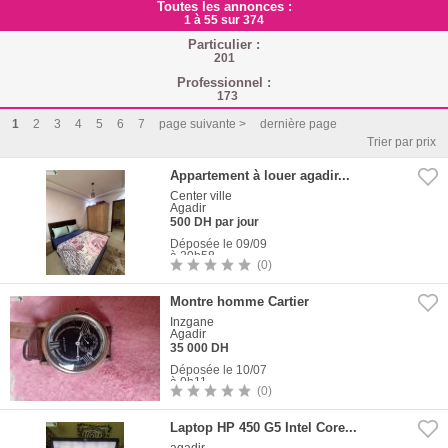
Toutes les annonces :
1 à 55 sur 374
Particulier :
201
Professionnel :
173
1
2
3
4
5
6
7
page suivante >
dernière page
Trier par prix
Appartement à louer agadir...
Center ville
Agadir
500 DH par jour
Déposée le 09/09
à 20h58
(0)
5
Photos
Montre homme Cartier
Inzgane
Agadir
35 000 DH
Déposée le 10/07
à 0h11
(0)
5
Photos
Laptop HP 450 G5 Intel Core...