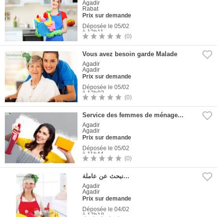
Agadir
Rabat
Prix sur demande
Déposée le 05/02
à 12h11
(0)
1
Photo
Vous avez besoin garde Malade
Agadir
Agadir
Prix sur demande
Déposée le 05/02
à 12h03
(0)
1
Photo
Service des femmes de ménage...
Agadir
Agadir
Prix sur demande
Déposée le 05/02
à 11h44
(0)
1
Photo
نبحث عن عاملة...
Agadir
Agadir
Prix sur demande
Déposée le 04/02
à 17h18