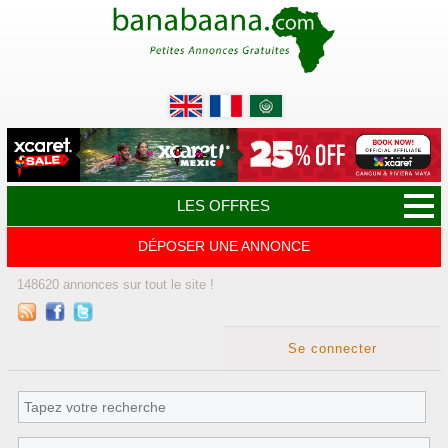
LES OFFRES
DÉPOSER UNE ANNONCE
148620
annonces
sur tout le site !
Se connecter