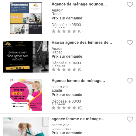
Agence de ménage nounou...
Agadir
Rabat
Prix sur demande
Déposée le 05/03
à 15h58
(0)
1
Photo
Rawan agence des femmes de...
Agadir
Rabat
Prix sur demande
Déposée le 04/03
à 12h46
(0)
1
Photo
Agence femme de mènage...
centre ville
agadir
Prix sur demande
Déposée le 03/03
à 12h05
(0)
1
Photo
agence femme de ménage...
centre ville
casablanca
Prix sur demande