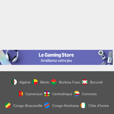
Algérie
Bénin
Burkina Faso
Burundi
Cameroun
Centrafrique
Comores
Congo-Brazzaville
Congo-Kinshasa
Côte d'Ivoire