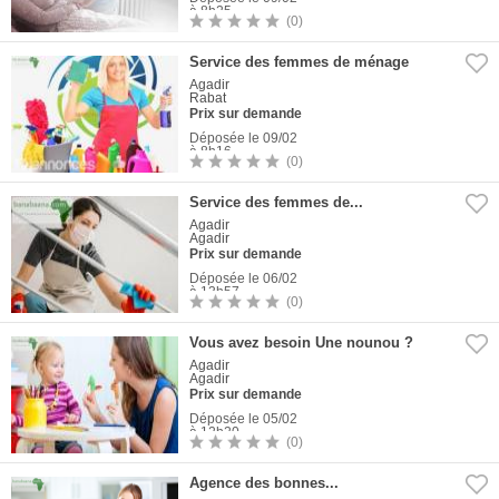
à 8h25
(0)
1
Photo
Service des femmes de ménage
Agadir
Rabat
Prix sur demande
Déposée le 09/02
à 8h16
(0)
1
Photo
Service des femmes de...
Agadir
Agadir
Prix sur demande
Déposée le 06/02
à 13h57
(0)
1
Photo
Vous avez besoin Une nounou ?
Agadir
Agadir
Prix sur demande
Déposée le 05/02
à 12h20
(0)
1
Photo
Agence des bonnes...