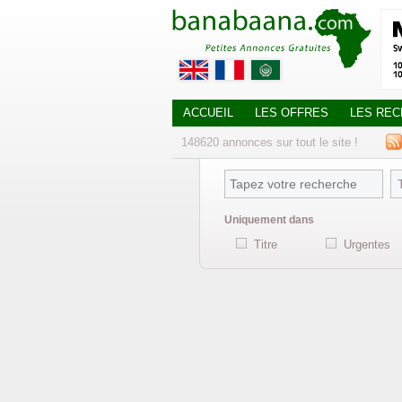
ACCUEIL
LES OFFRES
LES RE
148620
annonces
sur tout le site !
Uniquement dans
Titre
Urgentes