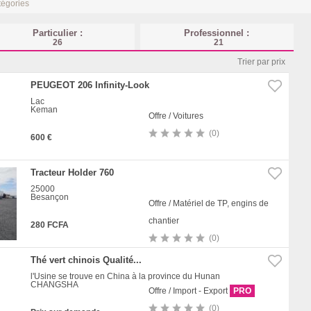
tégories
Particulier :
Professionnel :
26
21
Trier par prix
PEUGEOT 206 Infinity-Look
Lac
Keman
Offre / Voitures
(0)
600 €
Tracteur Holder 760
25000
Besançon
Offre / Matériel de TP, engins de
chantier
280 FCFA
(0)
Thé vert chinois Qualité...
l'Usine se trouve en China à la province du Hunan
CHANGSHA
Offre / Import - Export
PRO
(0)