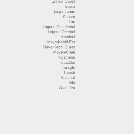
Ennedi Ouest
Guéra
Hadjer-Lamis
Kanem
Lac
Logone Occidental
Logone Oriental
Mandoul
Mayo-Kebbi Est
Mayo-Kebbi Ouest
Moyen-Chari
Ndjamena
Ouaddaï
Tandjilé
Tibesti
Salamat
Sila
Wadi Fira