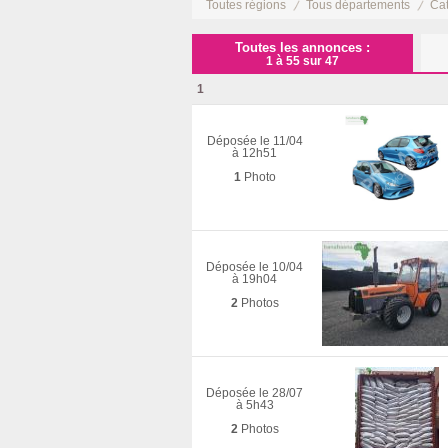
Toutes régions
Tous départements
Ca
Toutes les annonces :
1 à 55 sur 47
1
Déposée le 11/04
à 12h51
1
Photo
Déposée le 10/04
à 19h04
2
Photos
Déposée le 28/07
à 5h43
2
Photos