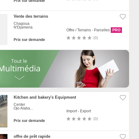
Prix sur demande
Vente des terrains
Chagoua
N'Djamena
Offre / Terrains - Parcelles
PRO
(0)
Prix sur demande
Kitchen and bakery's Equipment
Center
Ojo Alaba...
Import - Export
(0)
Prix sur demande
offre de prêt rapide