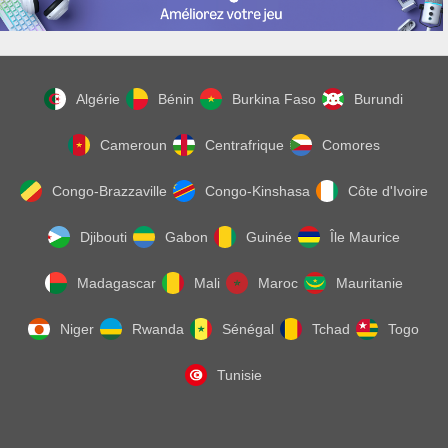
Algérie
Bénin
Burkina Faso
Burundi
Cameroun
Centrafrique
Comores
Congo-Brazzaville
Congo-Kinshasa
Côte d'Ivoire
Djibouti
Gabon
Guinée
Île Maurice
Madagascar
Mali
Maroc
Mauritanie
Niger
Rwanda
Sénégal
Tchad
Togo
Tunisie