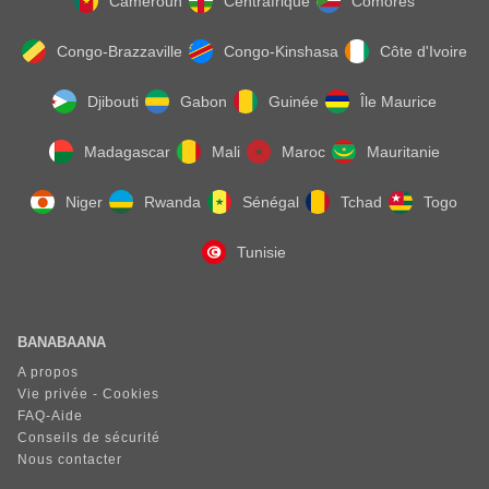
Cameroun
Centrafrique
Comores
Congo-Brazzaville
Congo-Kinshasa
Côte d'Ivoire
Djibouti
Gabon
Guinée
Île Maurice
Madagascar
Mali
Maroc
Mauritanie
Niger
Rwanda
Sénégal
Tchad
Togo
Tunisie
BANABAANA
A propos
Vie privée - Cookies
FAQ-Aide
Conseils de sécurité
Nous contacter