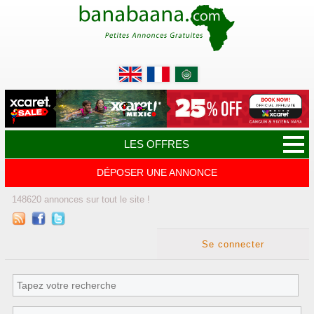
LES OFFRES
DÉPOSER UNE ANNONCE
148620
annonces
sur tout le site !
Se connecter