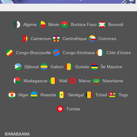
Algérie
Bénin
Burkina Faso
Burundi
Cameroun
Centrafrique
Comores
Congo-Brazzaville
Congo-Kinshasa
Côte d'Ivoire
Djibouti
Gabon
Guinée
Île Maurice
Madagascar
Mali
Maroc
Mauritanie
Niger
Rwanda
Sénégal
Tchad
Togo
Tunisie
BANABAANA