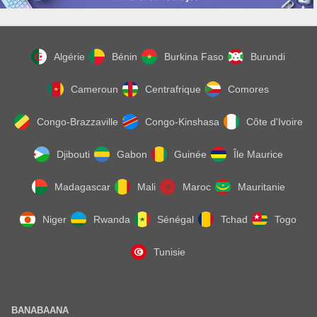
Algérie
Bénin
Burkina Faso
Burundi
Cameroun
Centrafrique
Comores
Congo-Brazzaville
Congo-Kinshasa
Côte d'Ivoire
Djibouti
Gabon
Guinée
Île Maurice
Madagascar
Mali
Maroc
Mauritanie
Niger
Rwanda
Sénégal
Tchad
Togo
Tunisie
BANABAANA